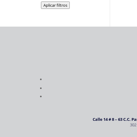
Aplicar filtros
Calle 14 # 8 – 63 C.C. P
302