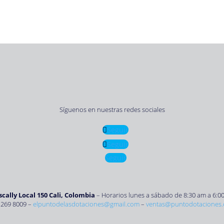
Síguenos en nuestras redes sociales
Seguir
Seguir
Seguir
ascally Local 150 Cali, Colombia
– Horarios lunes a sábado de 8:30 am a 6:0
 269 8009 –
elpuntodelasdotaciones@gmail.com
–
ventas@puntodotaciones