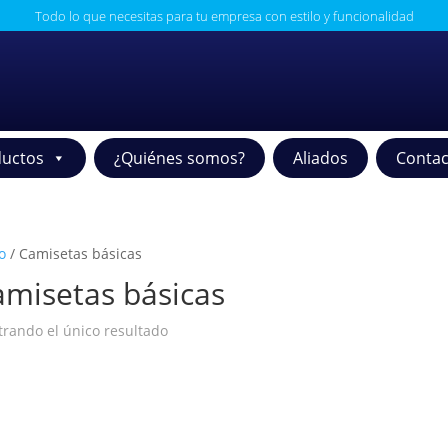
Todo lo que necesitas para tu empresa con estilo y funcionalidad
uctos
¿Quiénes somos?
Aliados
Contac
o
/ Camisetas básicas
misetas básicas
rando el único resultado