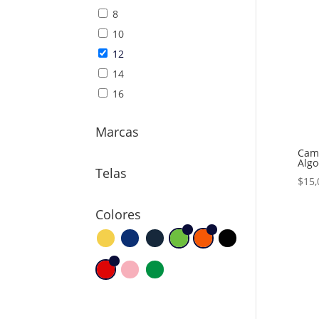
8
10
12
14
16
Marcas
Cam
Algo
Telas
$
15,
Colores