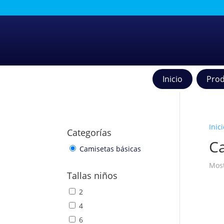
Inicio
Prod
Inici
Categorías
Ca
Camisetas básicas
Most
Tallas niños
2
4
6