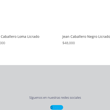
 Caballero Loma Licrado
Jean Caballero Negro Licrad
000
$
48,000
Síguenos en nuestras redes sociales
Seguir