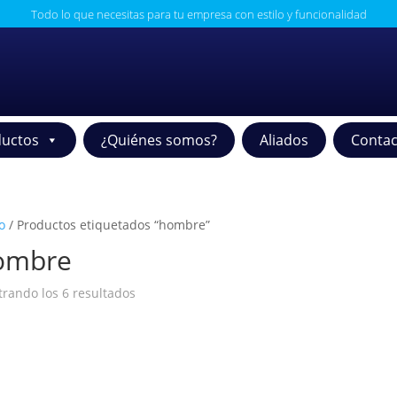
Todo lo que necesitas para tu empresa con estilo y funcionalidad
uctos
¿Quiénes somos?
Aliados
Contac
o
/ Productos etiquetados “hombre”
ombre
rando los 6 resultados