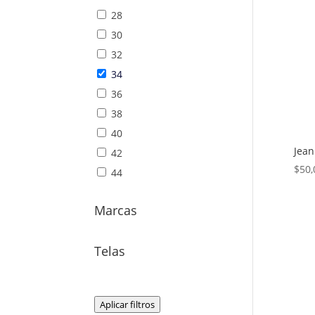
28
30
32
34
36
38
40
Jean
42
$
50,
44
Marcas
Telas
Aplicar filtros