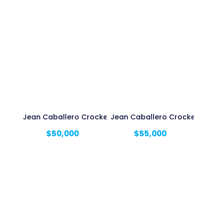
Jean Caballero Crocker Licrado
Jean Caballero Crocker Rigid
$
50,000
$
55,000