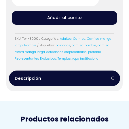
Manga
Larga
Hombre
Añadir al carrito
cantidad
SKU:
Tpn-3000
Categorías:
Adultos
,
Camisa
,
Camisa manga
larga
,
Hombre
Etiquetas:
bordados
,
camisa hombre
,
camisa
oxford manga larga
,
dotaciones empresariales
,
prendas
,
Representantes Exclusivos: Templus
,
ropa institucional
Descripción
Productos relacionados