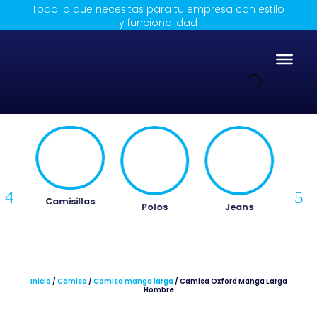
Todo lo que necesitas para tu empresa con estilo
y funcionalidad
Camisillas
Polos
Jeans
Indus
Inicio
/
Camisa
/
Camisa manga larga
/ Camisa Oxford Manga Larga
Hombre