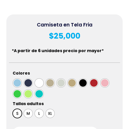
Camiseta en Tela Fria
$
25,000
*A partir de 6 unidades precio por mayor*
Colores
Tallas adultos
S
M
L
XL
Camiseta