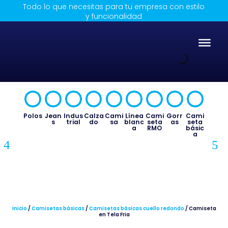
Todo lo que necesitas para tu empresa con estilo
y funcionalidad
Cami
Polos
Jean
Indus
Calza
Cami
Línea
Cami
Gorr
seta
s
trial
do
sa
blanc
seta
as
básic
a
RMO
a
Delan
tales
Inicio
/
Camisetas básicas
/
Camisetas básicas cuello redondo
/ Camiseta
en Tela Fria