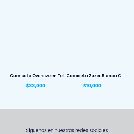
Camiseta Oversize en Tela Fria
Camiseta Zuzer Blanca Cuello 
$
33,000
$
10,000
Síguenos en nuestras redes sociales