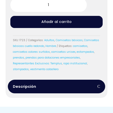
en
Tela
Fria
cantidad
Añadir al carrito
SKU:
1723
Categorías:
Adultos
,
Camisetas básicas
,
Camisetas
básicas cuello redondo
,
Hombre
Etiquetas:
camisetas
,
camisetas colores surtidos
,
camisetas unisex
,
estampados
,
prendas
,
prendas para dotaciones empresariales
,
Representantes Exclusivos: Templus
,
ropa institucional
,
stampados
,
vestimenta caballero
Descripción