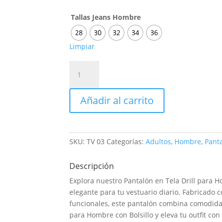
Tallas Jeans Hombre
28
30
32
34
36
Limpiar
Pantalón
en
Tela
Añadir al carrito
Drill
Hombre
Bolsillo
cantidad
SKU:
TV 03
Categorías:
Adultos
,
Hombre
,
Pant
Descripción
Explora nuestro Pantalón en Tela Drill para H
elegante para tu vestuario diario. Fabricado c
funcionales, este pantalón combina comodidad 
para Hombre con Bolsillo y eleva tu outfit con