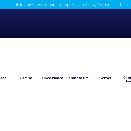
Todo lo que necesitas para tu empresa con estilo y funcionalidad
Cam
zado
Camisa
Línea blanca
Camiseta RMO
Gorras
bá