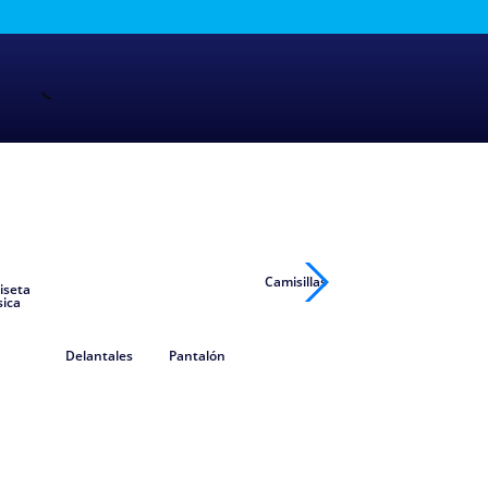
Camisillas
iseta
sica
Delantales
Pantalón